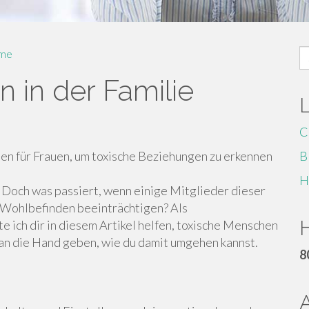
S
me
fo
 in der Familie
C
den für Frauen, um toxische Beziehungen zu erkennen
B
H
. Doch was passiert, wenn einige Mitglieder dieser
 Wohlbefinden beeinträchtigen? Als
H
ich dir in diesem Artikel helfen, toxische Menschen
n an die Hand geben, wie du damit umgehen kannst.
8