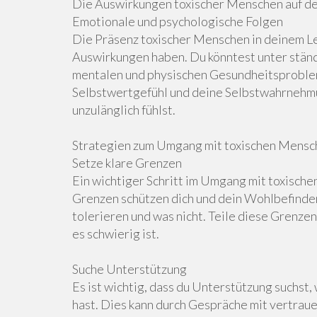
Die Auswirkungen toxischer Menschen auf d
Emotionale und psychologische Folgen
Die Präsenz toxischer Menschen in deinem L
Auswirkungen haben. Du könntest unter ständ
mentalen und physischen Gesundheitsproblem
Selbstwertgefühl und deine Selbstwahrnehmun
unzulänglich fühlst.
Strategien zum Umgang mit toxischen Mensch
Setze klare Grenzen
Ein wichtiger Schritt im Umgang mit toxische
Grenzen schützen dich und dein Wohlbefinden.
tolerieren und was nicht. Teile diese Grenzen
es schwierig ist.
Suche Unterstützung
Es ist wichtig, dass du Unterstützung suchst,
hast. Dies kann durch Gespräche mit vertra