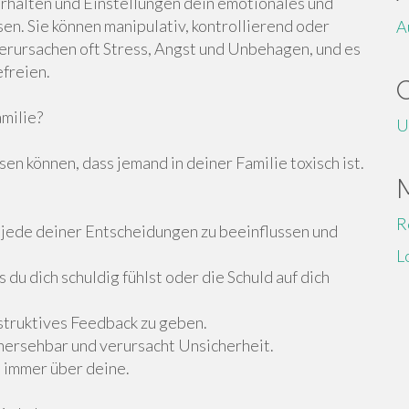
rhalten und Einstellungen dein emotionales und
n. Sie können manipulativ, kontrollierend oder
A
erursachen oft Stress, Angst und Unbehagen, und es
efreien.
milie?
U
en können, dass jemand in deiner Familie toxisch ist.
R
, jede deiner Entscheidungen zu beeinflussen und
L
 du dich schuldig fühlst oder die Schuld auf dich
onstruktives Feedback zu geben.
rhersehbar und verursacht Unsicherheit.
e immer über deine.