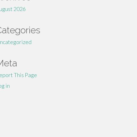
ugust 2026
Categories
ncategorized
Meta
eport This Page
og in