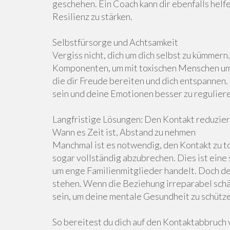
geschehen. Ein Coach kann dir ebenfalls helf
Resilienz zu stärken.
Selbstfürsorge und Achtsamkeit
Vergiss nicht, dich um dich selbst zu kümmern
Komponenten, um mit toxischen Menschen umz
die dir Freude bereiten und dich entspannen
sein und deine Emotionen besser zu regulier
Langfristige Lösungen: Den Kontakt reduzie
Wann es Zeit ist, Abstand zu nehmen
Manchmal ist es notwendig, den Kontakt zu t
sogar vollständig abzubrechen. Dies ist eine
um enge Familienmitglieder handelt. Doch de
stehen. Wenn die Beziehung irreparabel schäd
sein, um deine mentale Gesundheit zu schütz
So bereitest du dich auf den Kontaktabbruch 