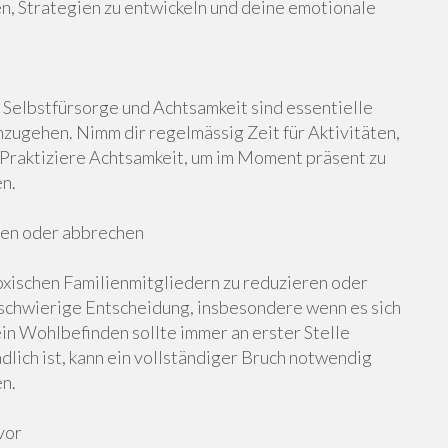
en, Strategien zu entwickeln und deine emotionale
. Selbstfürsorge und Achtsamkeit sind essentielle
ugehen. Nimm dir regelmässig Zeit für Aktivitäten,
. Praktiziere Achtsamkeit, um im Moment präsent zu
en.
ren oder abbrechen
oxischen Familienmitgliedern zu reduzieren oder
 schwierige Entscheidung, insbesondere wenn es sich
in Wohlbefinden sollte immer an erster Stelle
lich ist, kann ein vollständiger Bruch notwendig
en.
vor