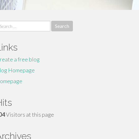
earch
r:
Links
reate a free blog
log Homepage
omepage
its
04
Visitors at this page
Archives