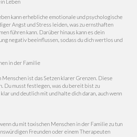
ein Leben
eben kann erhebliche emotionale und psychologische
iger Angst und Stress leiden, was zu ernsthaften
en führen kann. Darüber hinaus kann es dein
g negativ beeinflussen, sodass du dich wertlos und
en in der Familie
n Menschen ist das Setzen klarer Grenzen. Diese
 Du musst festlegen, was du bereit bist zu
 klar und deutlich mit und halte dich daran, auch wenn
 wenn du mit toxischen Menschen in der Familie zu tun
uenswürdigen Freunden oder einem Therapeuten