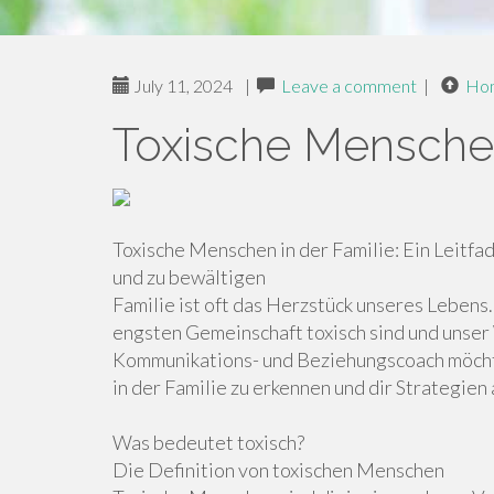
July 11, 2024
|
Leave a comment
|
Ho
Toxische Menschen
Toxische Menschen in der Familie: Ein Leitfa
und zu bewältigen
Familie ist oft das Herzstück unseres Lebens
engsten Gemeinschaft toxisch sind und unser
Kommunikations- und Beziehungscoach möchte 
in der Familie zu erkennen und dir Strategie
Was bedeutet toxisch?
Die Definition von toxischen Menschen