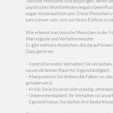
Toxische Menschen sind diejenigen, deren Ve
psychisches Wohlbefinden negativ beeinflusse
sogar missbräuchlich sein. Diese Menschen v
kann schwer sein, sich von ihrem Einfluss zu b
Wie erkennt man toxische Menschen in der Fa
Warnsignale und Verhaltensmuster
Es gibt mehrere Anzeichen, die darauf hinweis
Dazu gehören:
– Kontrollierendes Verhalten: Sie versuchen
lassen dir keinen Raum für Eigenständigkeit.
– Manipulation: Sie drehen die Fakten so, dass
geladen wirst.
– Kritik: Sie kritisieren dich ständig, ohne k
– Unberechenbarkeit: Ihr Verhalten ist unvo
– Egozentrismus: Sie stellen ihre Bedürfniss