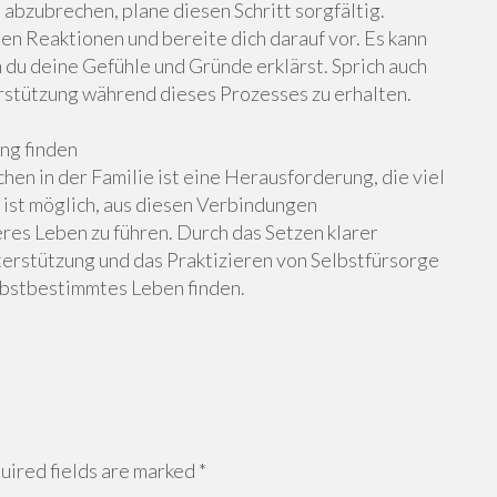
abzubrechen, plane diesen Schritt sorgfältig.
en Reaktionen und bereite dich darauf vor. Es kann
em du deine Gefühle und Gründe erklärst. Sprich auch
stützung während dieses Prozesses zu erhalten.
ng finden
n in der Familie ist eine Herausforderung, die viel
 ist möglich, aus diesen Verbindungen
res Leben zu führen. Durch das Setzen klarer
erstützung und das Praktizieren von Selbstfürsorge
elbstbestimmtes Leben finden.
ired fields are marked
*